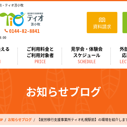
前・ティオ苫小牧
資料請求
0144-82-8841
:00
通える
ご利用料金と
見学会・体験会
外
ご利用対象者
スケジュール
応
N
PRICE
SCHEDULE
LEC
お知らせブログ
P
お知らせブログ
【就労移行支援事業所ティオ札幌駅前】の環境を紹介しま