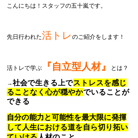
こんにちは！スタッフの五十嵐です。
活トレ
先日行われた
のご紹介をします！
『自立型人材』
活トレで学ぶ
とは？
社会で生きる上で
ストレスを感じ
→
ることなく心が穏やか
でいることが
できる
自分の能力と可能性を最大限に発揮
して人生における道を自ら切り拓い
ていける
人材のこと