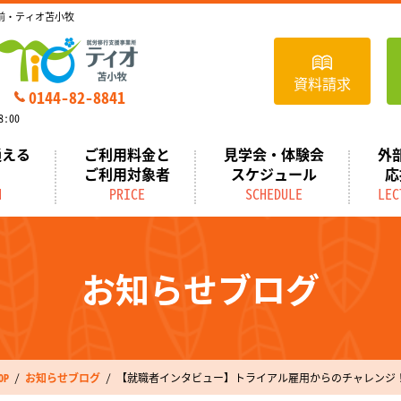
前・ティオ苫小牧
資料請求
0144-82-8841
:00
通える
ご利用料金と
見学会・体験会
外
ご利用対象者
スケジュール
応
N
PRICE
SCHEDULE
LEC
お知らせブログ
P
お知らせブログ
【就職者インタビュー】トライアル雇用からのチャレンジ