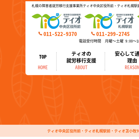
札幌の障害者就労移行支援事業所ティオ中央区役所前・ティオ札幌駅
011-522-9370
011-299-2745
電話受付時間 月曜～土曜 9:00～18
ティオの
安心して
TOP
就労移行支援
理由
HOME
ABOUT
REASO
ティオ中央区役所前・ティオ札幌駅前・ティオ苫小牧TO