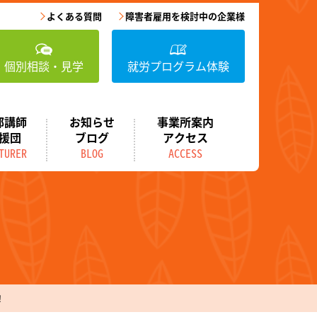
よくある質問
障害者雇用を検討中の企業様
個別相談・見学
就労プログラム体験
部講師
お知らせ
事業所案内
援団
ブログ
アクセス
TURER
BLOG
ACCESS
！