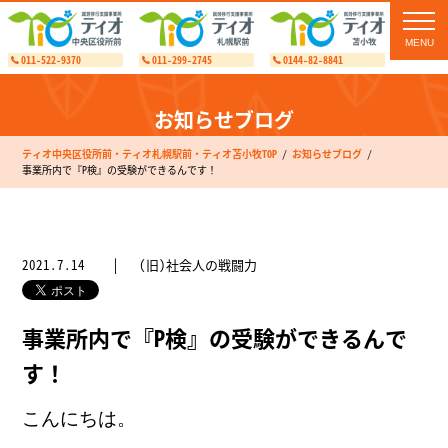
toggl
navig
011-522-9370
011-299-2745
0144-82-8841
お知らせブログ
ティオ中央区役所前・ティオ札幌駅前・ティオ苫小牧TOP
お知らせブログ
事業所内で『P検』の受験ができるんです！
2021.7.14
(旧)社会人の戦闘力
事業所内で『P検』の受験ができるんで
す！
こんにちは。