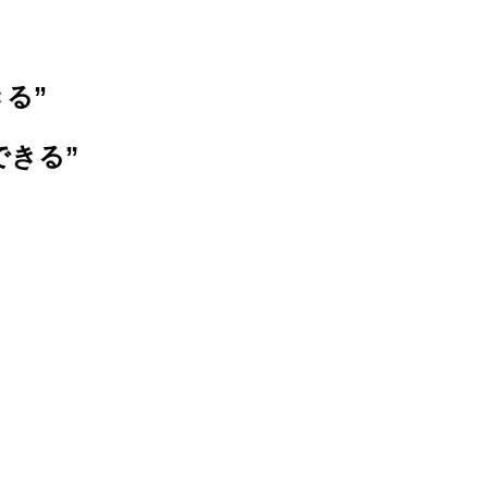
きる
”
できる
”