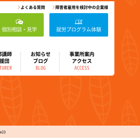
よくある質問
障害者雇用を検討中の企業様
個別相談・見学
就労プログラム体験
部講師
お知らせ
事業所案内
援団
ブログ
アクセス
TURER
BLOG
ACCESS
23