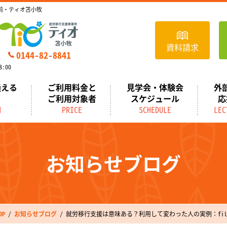
前・ティオ苫小牧
資料請求
0144-82-8841
:00
通える
ご利用料金と
見学会・体験会
外
ご利用対象者
スケジュール
応
N
PRICE
SCHEDULE
LEC
お知らせブログ
P
お知らせブログ
就労移行支援は意味ある？利用して変わった人の実例：file