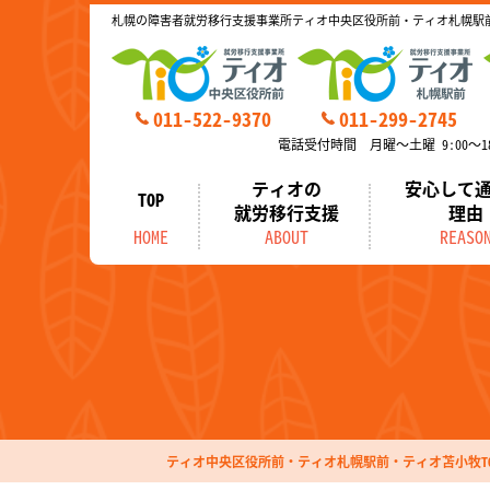
札幌の障害者就労移行支援事業所ティオ中央区役所前・ティオ札幌駅
011-522-9370
011-299-2745
電話受付時間 月曜～土曜 9:00～18
ティオの
安心して
TOP
就労移行支援
理由
HOME
ABOUT
REASO
ティオ中央区役所前・ティオ札幌駅前・ティオ苫小牧TO