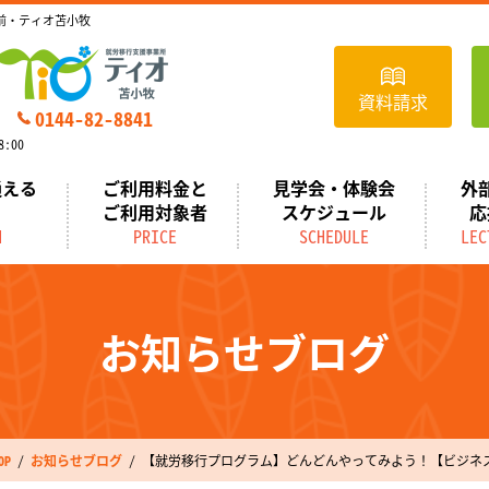
前・ティオ苫小牧
資料請求
0144-82-8841
:00
通える
ご利用料金と
見学会・体験会
外
ご利用対象者
スケジュール
応
N
PRICE
SCHEDULE
LEC
お知らせブログ
P
お知らせブログ
【就労移行プログラム】どんどんやってみよう！【ビジネ