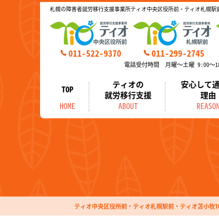
札幌の障害者就労移行支援事業所ティオ中央区役所前・ティオ札幌駅
011-522-9370
011-299-2745
電話受付時間 月曜～土曜 9:00～18
ティオの
安心して
TOP
就労移行支援
理由
HOME
ABOUT
REASO
ティオ中央区役所前・ティオ札幌駅前・ティオ苫小牧TO