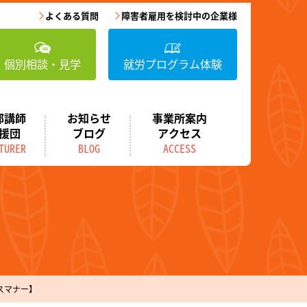
よくある質問
障害者雇用を検討中の企業様
個別相談・見学
就労プログラム体験
部講師
お知らせ
事業所案内
援団
ブログ
アクセス
TURER
BLOG
ACCESS
スマナー】