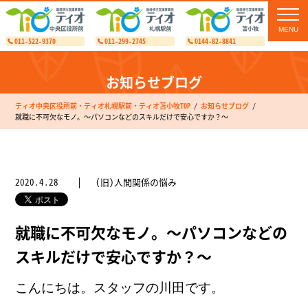
toggl
navig
011-522-9370
011-299-2745
0144-82-8841
お知らせブログ
ティオ中央区役所前・ティオ札幌駅前・ティオ苫小牧TOP
お知らせブログ
就職に不可欠なモノ。～パソコンなどのスキルだけで安心ですか？～
2020.4.28
(旧)人間関係の悩み
就職に不可欠なモノ。～パソコンなどの
スキルだけで安心ですか？～
こんにちは。スタッフの川田です。