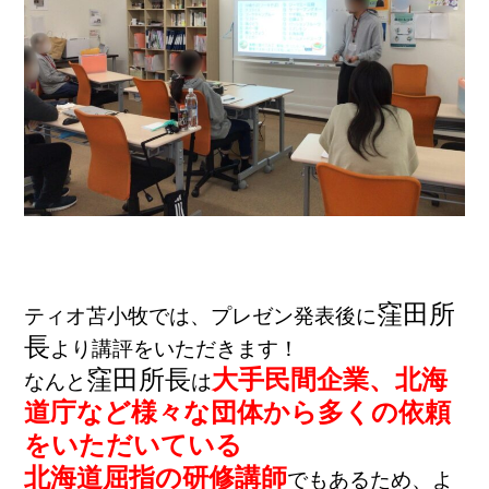
窪田所
ティオ苫小牧では、プレゼン発表後に
長
より講評をいただきます！
窪田所長
大手民間企業、北海
なんと
は
道庁など様々な団体から多くの依頼
をいただいている
北海道屈指の研修講師
でもあるため、よ