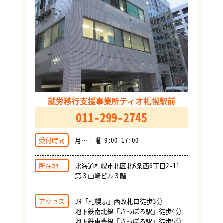
就労移行支援事業所ティオ札幌駅前
011-299-2745
受付時間
月～土曜 9:00-17:00
所在地
北海道札幌市北区北6条西6丁目2-11
第３山崎ビル３階
アクセス
JR「札幌駅」西改札口徒歩3分
地下鉄南北線「さっぽろ駅」徒歩4分
地下鉄東豊線「さっぽろ駅」徒歩5分