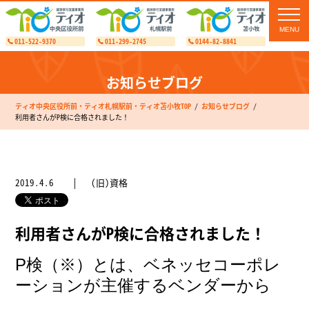
toggl
navig
011-522-9370
011-299-2745
0144-82-8841
お知らせブログ
ティオ中央区役所前・ティオ札幌駅前・ティオ苫小牧TOP
お知らせブログ
利用者さんがP検に合格されました！
2019.4.6
(旧)資格
利用者さんがP検に合格されました！
P検（※）とは、ベネッセコーポレ
ーションが主催するベンダーから