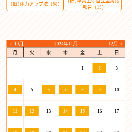
(旧)卒業生の自立型実践
(旧)体力アップ法 (58)
報告 (19)
« 10月
2024年11月
12月 »
月
火
水
木
金
土
日
1
3
2
5
10
4
6
7
8
9
13
16
17
11
12
14
15