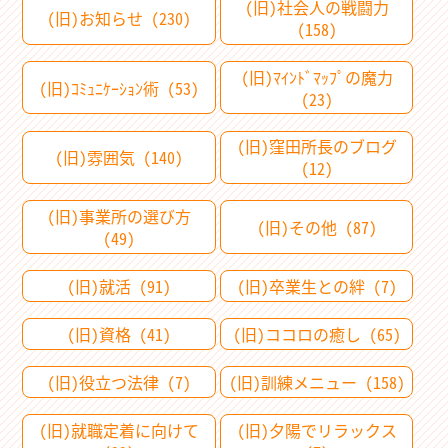
(旧)社会人の戦闘力
(旧)お知らせ (230)
(158)
(旧)ﾏｲﾝﾄﾞﾏｯﾌﾟの魔力
(旧)ｺﾐｭﾆｹｰｼｮﾝ術 (53)
(23)
(旧)窪田所長のブログ
(旧)雰囲気 (140)
(12)
(旧)事業所の選び方
(旧)その他 (87)
(49)
(旧)就活 (91)
(旧)卒業生との絆 (7)
(旧)資格 (41)
(旧)ココロの癒し (65)
(旧)役立つ法律 (7)
(旧)訓練メニュー (158)
(旧)就職定着に向けて
(旧)夕陽でリラックス