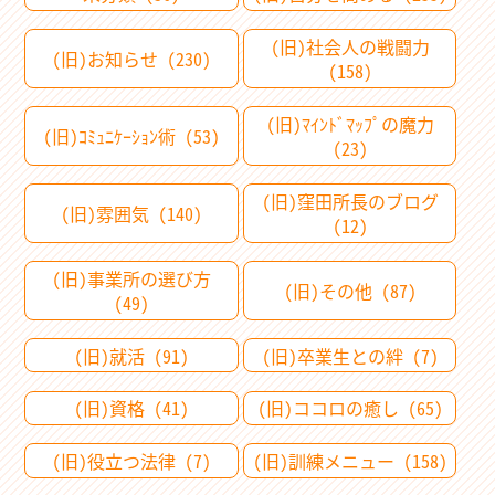
(旧)社会人の戦闘力
(旧)お知らせ (230)
(158)
(旧)ﾏｲﾝﾄﾞﾏｯﾌﾟの魔力
(旧)ｺﾐｭﾆｹｰｼｮﾝ術 (53)
(23)
(旧)窪田所長のブログ
(旧)雰囲気 (140)
(12)
(旧)事業所の選び方
(旧)その他 (87)
(49)
(旧)就活 (91)
(旧)卒業生との絆 (7)
(旧)資格 (41)
(旧)ココロの癒し (65)
(旧)役立つ法律 (7)
(旧)訓練メニュー (158)