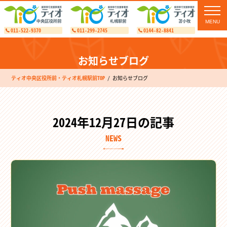
toggl
navig
011-522-9370
011-299-2745
0144-82-8841
お知らせブログ
ティオ中央区役所前・ティオ札幌駅前TOP
お知らせブログ
2024年12月27日の記事
NEWS