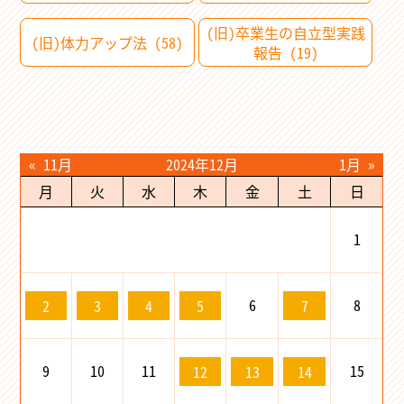
(旧)卒業生の自立型実践
(旧)体力アップ法 (58)
報告 (19)
« 11月
2024年12月
1月 »
月
火
水
木
金
土
日
1
6
8
2
3
4
5
7
9
10
11
15
12
13
14