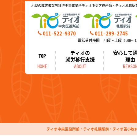
札幌の障害者就労移行支援事業所ティオ中央区役所前・ティオ札幌駅
011-522-9370
011-299-2745
電話受付時間 月曜～土曜 9:00～18
ティオの
安心して
TOP
就労移行支援
理由
HOME
ABOUT
REASO
ティオ中央区役所前・ティオ札幌駅前・ティオ苫小牧TO