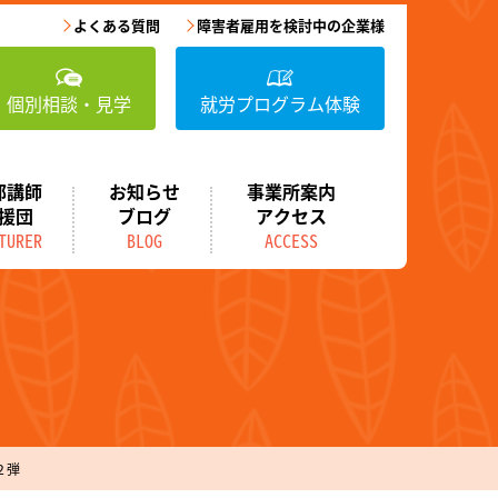
よくある質問
障害者雇用を検討中の企業様
個別相談・見学
就労プログラム体験
部講師
お知らせ
事業所案内
援団
ブログ
アクセス
TURER
BLOG
ACCESS
２弾