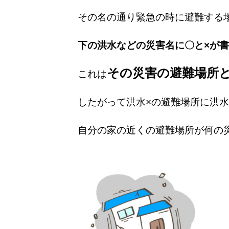
その名の通り緊急の時に避難する
下の洪水などの災害名に〇と×が
その災害の避難場所
これは
したがって洪水×の避難場所に洪
自分の家の近くの避難場所が何の