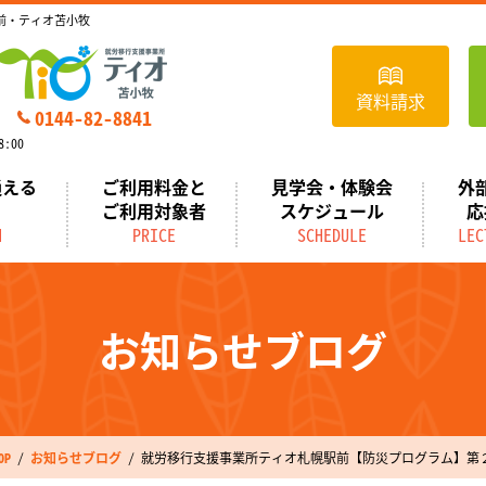
前・ティオ苫小牧
資料請求
0144-82-8841
:00
通える
ご利用料金と
見学会・体験会
外
ご利用対象者
スケジュール
応
N
PRICE
SCHEDULE
LEC
お知らせブログ
P
お知らせブログ
就労移行支援事業所ティオ札幌駅前【防災プログラム】第