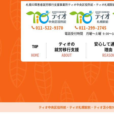
札幌の障害者就労移行支援事業所ティオ中央区役所前・ティオ札幌駅
011-522-9370
011-299-2745
電話受付時間 月曜～土曜 9:00～18
ティオの
安心して
TOP
就労移行支援
理由
HOME
ABOUT
REASO
ティオ中央区役所前・ティオ札幌駅前・ティオ苫小牧TO