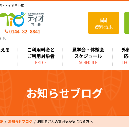
前・ティオ苫小牧
資料請求
0144-82-8841
:00
通える
ご利用料金と
見学会・体験会
外
ご利用対象者
スケジュール
応
N
PRICE
SCHEDULE
LEC
お知らせブログ
P
お知らせブログ
利用者さんの雰囲気が気になる方へ