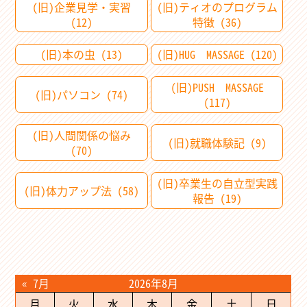
(旧)企業見学・実習
(旧)ティオのプログラム
(12)
特徴 (36)
(旧)本の虫 (13)
(旧)HUG MASSAGE (120)
(旧)PUSH MASSAGE
(旧)パソコン (74)
(117)
(旧)人間関係の悩み
(旧)就職体験記 (9)
(70)
(旧)卒業生の自立型実践
(旧)体力アップ法 (58)
報告 (19)
« 7月
2026年8月
月
火
水
木
金
土
日