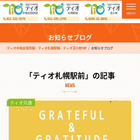
toggl
navig
011-522-9370
011-299-2745
0144-82-8841
お知らせブログ
ティオ中央区役所前・ティオ札幌駅前・ティオ苫小牧TOP
お知らせブログ
「ティオ札幌駅前」の記事
NEWS
ティオ共通