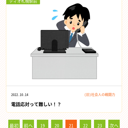
ティオ札幌駅前
2022.10.14
(旧)社会人の戦闘力
電話応対って難しい！？
最初
前へ
19
20
21
22
23
次へ